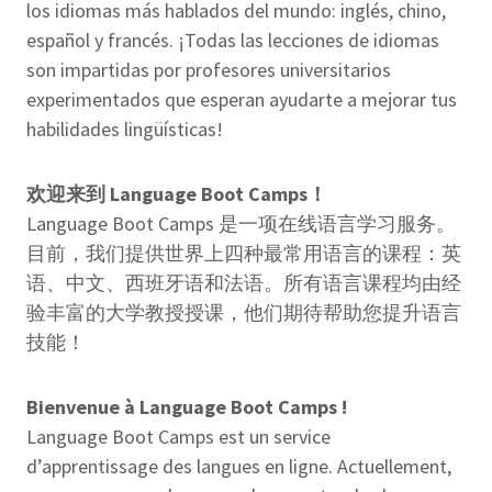
los idiomas más hablados del mundo: inglés, chino,
español y francés. ¡Todas las lecciones de idiomas
son impartidas por profesores universitarios
experimentados que esperan ayudarte a mejorar tus
habilidades lingüísticas!
欢迎来到 Language Boot Camps！
Language Boot Camps 是一项在线语言学习服务。
目前，我们提供世界上四种最常用语言的课程：英
语、中文、西班牙语和法语。所有语言课程均由经
验丰富的大学教授授课，他们期待帮助您提升语言
技能！
Bienvenue à Language Boot Camps !
Language Boot Camps est un service
d’apprentissage des langues en ligne. Actuellement,